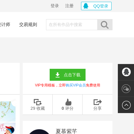
登录
注册
QQ登录
设计师
交易规则
点击下载
VIP专用模板，立即
购买VIP会员
免费使用
联系我
们
微信帐
29
收藏
0
评分
分享
号
夏慕紫芊