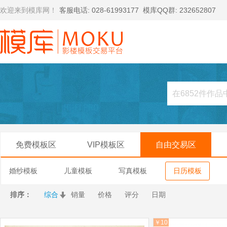
欢迎来到模库网！
客服电话: 028-61993177
模库QQ群: 232652807
免费模板区
VIP模板区
自由交易区
婚纱模板
儿童模板
写真模板
日历模板
排序：
综合
销量
价格
评分
日期
￥10