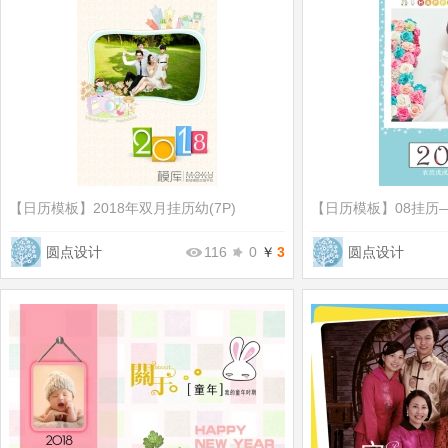
【日历模板】
2018年双月挂历幼(7P)
【日历模板】
08挂历―
圆点设计
116
0
￥
3
圆点设计