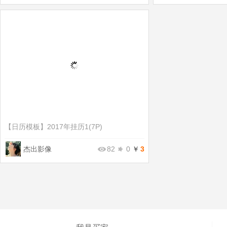
【日历模板】
2017年挂历1(7P)
杰出影像
82
0
￥
3