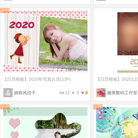
￥30
【日历模板】
​2020年写真台历(13P)
【日历模板】
20201
静静风信子
12
0
￥
8
糖果数码工作室
￥20
￥20