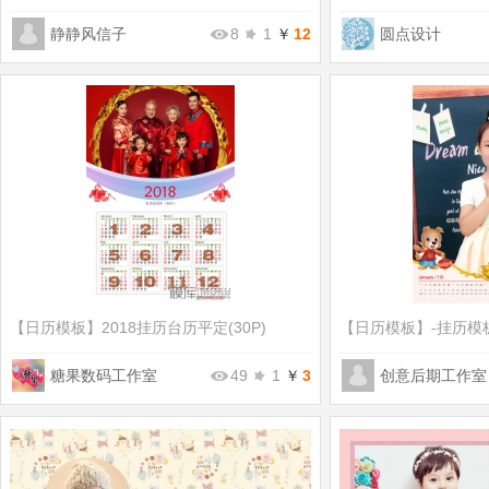
静静风信子
8
1
￥
12
圆点设计
【日历模板】
2018挂历台历平定(30P)
【日历模板】
-挂历模板
糖果数码工作室
49
1
￥
3
创意后期工作室